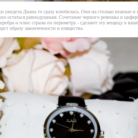
ки увидела Диана то сразу влюбилась. Они на столько нежные и 
но остаться равнодушным. Сочетание черного ремешка и цифер
еребра и плюс стразы по периметру - сделают эту вещицу в ваш
аст образу законченности и изящества.