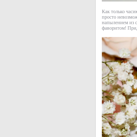
Как только часи
просто невозмож
напылением из с
фаворитом! Прид