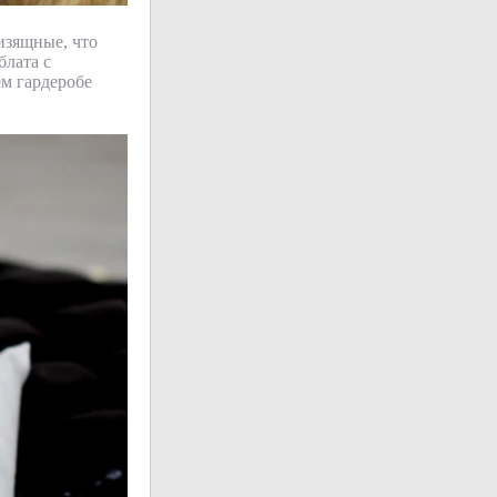
изящные, что
блата с
ем гардеробе