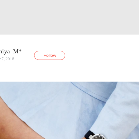
niya_M*
Follow
 7, 2018