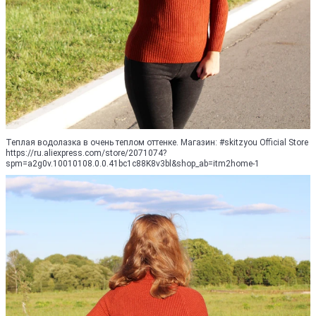
Теплая водолазка в очень теплом оттенке. Магазин: #skitzyou Official Store
https://ru.aliexpress.com/store/2071074?
spm=a2g0v.10010108.0.0.41bc1c88K8v3bl&shop_ab=itm2home-1