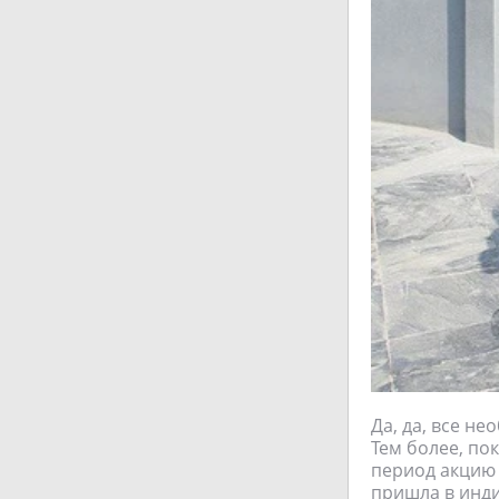
Да, да, все не
Тем более, по
период акцию 
пришла в инди