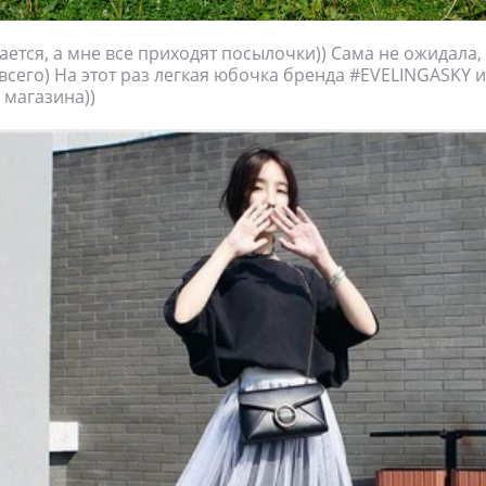
ается, а мне все приходят посылочки)) Сама не ожидала,
всего) На этот раз легкая юбочка бренда #EVELINGASKY и
магазина))