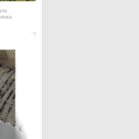
ала
зинка