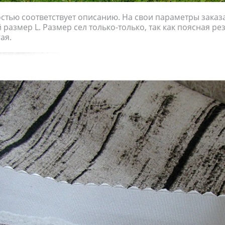
тью соответствует описанию. На свои параметры заказ
размер L. Размер сел только-только, так как поясная ре
ая.