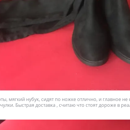
ты, мягкий нубук, сидят по ножке отлично, и главное не 
чулки. Быстрая доставка , считаю что стоят дороже в реа