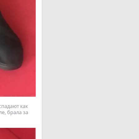
спадают как
ле, брала за