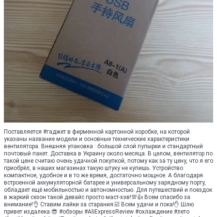
Поставляется #гаджет в фирменной картонной коробке, на которой
указаны название модели и основные технические характеристики
вентилятора. Внешняя упаковка : большой слой пупырки и стандартный
почтовый пакет. Доставка в Украину около месяца. В целом, вентилятор по
такой цене считаю очень удачной покупкой, потому как за ту цену, что я его
приобрёл, в наших магазинах такую штуку не купишь. Устройство
компактное, удобное и в то же время, достаточно мощное. А благодаря
встроенной аккумуляторной батарее и универсальному зарядному порту,
обладает ещё мобильностью и автономностью. Для путешествий и поездок
в жаркий сезон такой девайс просто маст-хэв!💯👍 Всем спасибо за
внимание!👌 Ставим лайки за старания.☑️ Всем удачи и пока!✋ Шлю
привет издалека.😎 #обзоры #AliExpressReview #охлаждение #лето