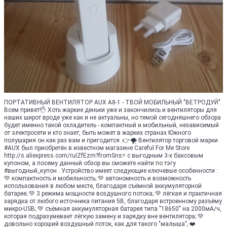
ПОРТАТИВНЫЙ ВЕНТИЛЯТОР AUX A8-1 - ТВОЙ МОБИЛЬНЫЙ "ВЕТРОДУЙ".
Всем привет!✋ Хоть жаркие деньки уже и закончились и вентиляторы для
наших широт вроде уже как и не актуальны, но темой сегодняшнего обзора
будет именно такой охладитель - компактный и мобильный, независимый
от электросети и кто знает, быть может в жарких странах Южного
полушария он как раз вам и пригодится. 👉🌪️ Вентилятор торговой марки
#AUX был приобретён в известном магазине Careful For Me Store
http://s.aliexpress.com/ruIZfEzm?fromSns= с выгодным 3-х баксовым
купоном, а посему данный обзор вы сможете найти по тэгу
#выгодный_купон . Устройство имеет следующие ключевые особенности :
💚 компактность и мобильность; 💚 автономность и возможность
использования в любом месте, благодаря съёмной аккумуляторной
батарее; 💚 3 режима мощности воздушного потока; 💚 лёгкая и практичная
зарядка от любого источника питания 5В, благодаря встроенному разъёму
микро-USB; 💚 съёмная аккумуляторная батарея типа "18650" на 2000мА/ч,
которая подразумевает лёгкую замену и зарядку вне вентилятора; 💚
довольно хороший воздушный поток, как для такого "малыша"; ❤️