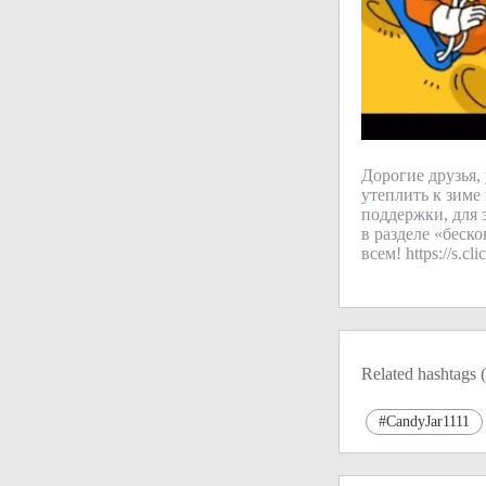
Дорогие друзья,
утеплить к зиме
поддержки, для 
в разделе «беск
всем! https://s.
Related hashtags (
#CandyJar1111