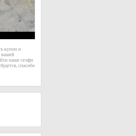
ть купон и
у вашей
айти наше селфи
будется, спасибо