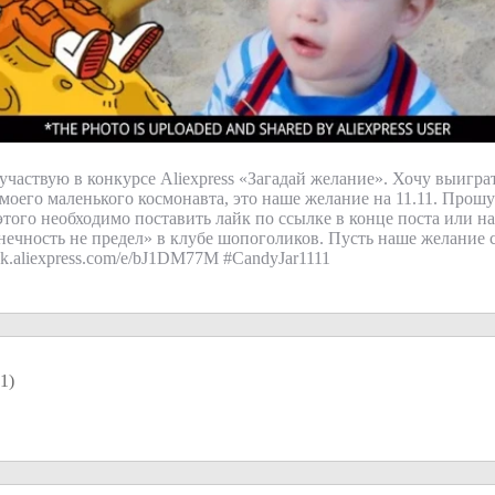
 участвую в конкурсе Aliexpress «Загадай желание». Хочу выигра
 моего маленького космонавта, это наше желание на 11.11. Прош
этого необходимо поставить лайк по ссылке в конце поста или н
онечность не предел» в клубе шопоголиков. Пусть наше желание с
click.aliexpress.com/e/bJ1DM77M #CandyJar1111
1
)