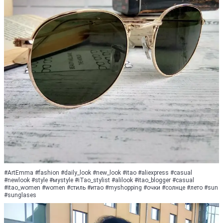
#ArtEmma #fashion #daily_look #new_look #itao #aliexpress #casual
#newlook #style #муstylе #iTao_stylist #alilook #itao_blogger #cаsuаl
#itao_women #women #стиль #итао #myshopping #очки #солнце #лето #sun
#sunglases