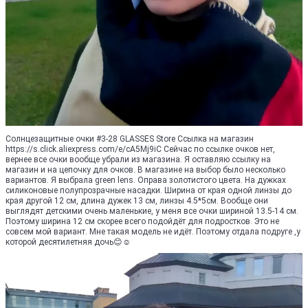
Солнцезащитные очки #3-28 GLASSES Store Ссылка на магазин
https://s.click.aliexpress.com/e/cA5Mj9iC Сейчас по ссылке очков нет,
вернее все очки вообще убрали из магазина. Я оставляю ссылку на
магазин и на цепочку для очков. В магазине на выбор было несколько
вариантов. Я выбрала green lens. Оправа золотистого цвета. На дужках
силиконовые полупрозрачные насадки. Ширина от края одной линзы до
края другой 12 см, длина дужек 13 см, линзы 4.5*5см. Вообще они
выглядят детскими очень маленькие, у меня все очки шириной 13.5-14 см.
Поэтому ширина 12 см скорее всего подойдёт для подростков. Это не
совсем мой вариант. Мне такая модель не идёт. Поэтому отдала подруге ,у
которой десятилетняя дочь😊☺️