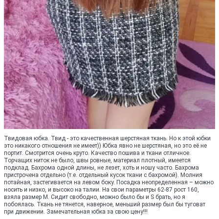
Твидовая юбка. Твид - это качественная шерстяная ткань. Но к этой юбки
это никакого отношения не имеет)) Юбка явно не шерстяная, но это её не
портит. Смотрится очень круто. Качество пошива и ткани отличное.
Торчащих ниток не было, швы ровные, материал плотный, имеется
подклад. Бахрома одной длины, не лезет, хоть и ношу часто. Бахрома
пристрочена отдельно (т.е. отдельный кусок ткани с бахромой). Молния
потайная, застегивается на левом боку. Посадка неопределенная – можно
носить и низко, и высоко на талии. На свои параметры 62-87 рост 160,
взяла размер М. Сидит свободно, можно было бы и S брать, но я
побоялась. Ткань не тянется, наверное, меньший размер был бы туговат
при движении. Замечательная юбка за свою цену!!!