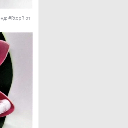
нд: #RtopR от