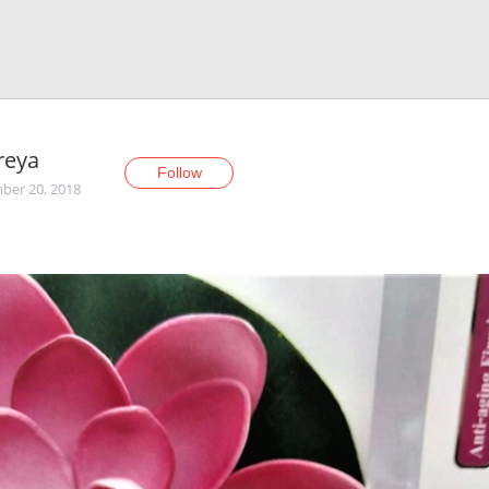
reуa
Follow
er 20, 2018