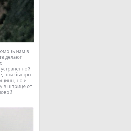
помочь нам в
тв делают
то
 устраненной.
е, они быстро
рщины, но и
у в шприце от
новой