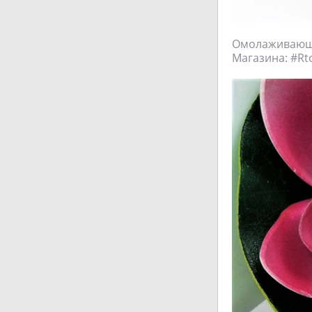
Омолаживающая
Магазина: #Rto