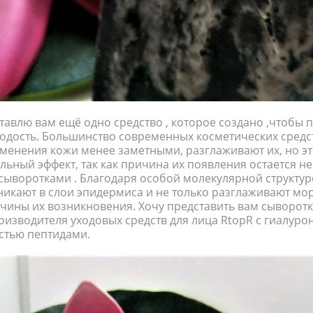
тавлю вам ещё одно средство , которое создано ,чтобы 
одость. Большинство современных косметических средс
менения кожи менее заметными, разглаживают их, но э
ьный эффект, так как причина их появления остается не
 сыворотками . Благодаря особой молекулярной структур
никают в слои эпидермиса и не только разглаживают мо
чины их возникновения. Хочу представить вам сыворотк
оизводителя уходовых средств для лица RtopR с гиалуро
стью пептидами.