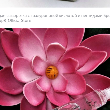
 сыворотка с гиалуроновой кислотой и пептидами Бре
pR_Officia_Store