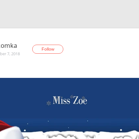
komka
Follow
er 7, 2018