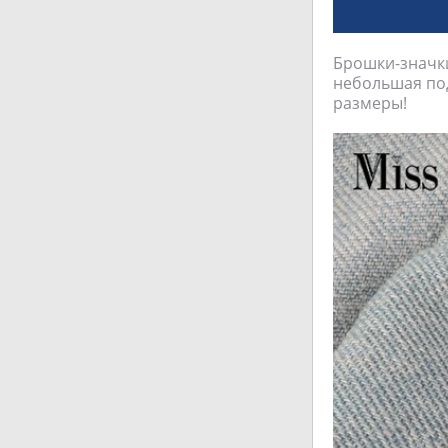
Брошки-значки 
небольшая под
размеры!