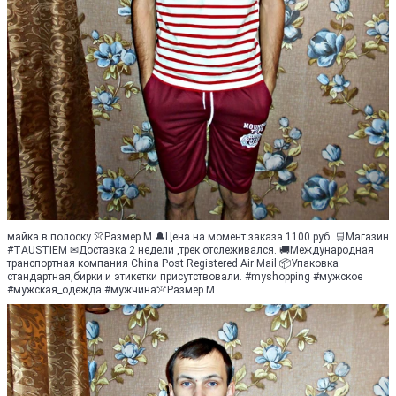
майка в полоску 👚Размер М 🔔Цена на момент заказа 1100 руб. 🛒Магазин
#TAUSTIEM ✉Доставка 2 недели ,трек отслеживался. 🚚Международная
транспортная компания China Post Registered Air Mail 📦Упаковка
стандартная,бирки и этикетки присутствовали. #myshopping #мужское
#мужская_одежда #мужчина👚Размер М