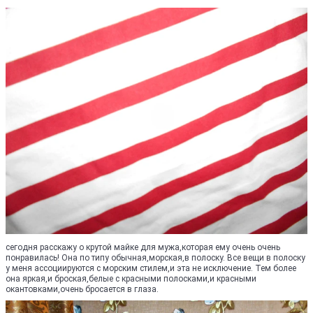
сегодня расскажу о крутой майке для мужа,которая ему очень очень
понравилась! Она по типу обычная,морская,в полоску. Все вещи в полоску
у меня ассоциируются с морским стилем,и эта не исключение. Тем более
она яркая,и броская,белые с красными полосками,и красными
окантовками,очень бросается в глаза.