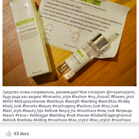
Средство очень понравилось, рекомендую! Мои instagram @mayamayamii ,
буду рада вас видеть! #Romantic_style #fashion #my_choice2 #flowers_print
#ARDI #AliExpressRеview #bestbuys #bestgift #bеstblog #bestofitao #hobby
#daily_look #favоrite #beauty #myshopping #fashiоn_lооk #itao_lооk
#bеst_stуlе #beauty_tips #aliloоk #enjoy_fur #musthаvе #nеw_lоok #втрeндe
#хваст #Yana⭐ #аliblоgger #bеstblog #lооk #reviеw #GlobalShoppingFestival
#aliloоk #любовь #Аliblоg #musthavе #itao_stylist #itао_stylist #musthavе
XX likes