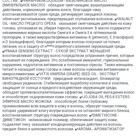
СОСТАВ : ✔️PARAFFINUM LIQUIDUM - ВАЗЕЛИНОВОЕ МАСЛО
(МИНЕРАЛЬНОЕ МАСЛО) : обладает смягчающим, вышелушивающим
действием, нормализует уровень влаги, благодаря чему
восстанавливаются сухие пряди, регенерирует секущиеся локоны,
облегчает расчесывание, предотвращает спутывание волосков. ✔️WALNUT
OIL - МАСЛО ГРЕЦКОГО ОРЕХА : оказывает смягчающее действие на кожу
головы, успокаивая ее, убирая перхоть, воспаления. В масле содержатся
незаменимые жирные кислоты Омега-6 и Омега-3 в оптимальной
пропорции, а также жирорастворимые витамины A (ретинол), E (токоферол)
и D (кальциферол), благодаря которым волосы получают не только
питание, но и защиту от н****гоприятного влияния окружающей среды.
✔️PANAX GENSENG EXTRACT - СУХОЙ ЭКСТРАКТ ЖЕНЬШЕНЯ :
восстанавливает структуру волос посредством устранения причин, которые
вызывают их повреждение. Это ослабленный иммунитет, гормональные
нарушения, недостаток витаминов и постоянные стрессы. Также женьшень
питает и насыщает кожу головы и сами волосы нужными витаминами и
микроэлементами. ✔️VITIS VINIFERA (GRAPE) SEED OIL - ЭКСТРАКТ
ВИНОГРАДНОЙ КОСТОЧКИ : природный антиоксидант, блокиратор
свободных радикалов. Стабилизирует выработку коллагена и эластина,
защищает от солнца и вредного воздействия окружающей среды,
обладает противовоспалительным эффектом, сокращает выпадение волос
и способствует оздоровление кожи головы. ✔️JOJOBA OIL PEG-8 ESTERS -
ЭФИРНОЕ МАСЛО ЖОЖОБА : способствует более глубокому
проникновению всех веществ в кожу и волосы, образует тонкую пленку,
которая удерживает влагу внутри волоса и не оставляет жирного блеска,
восстанавливает структуру поврежденных волос. ✔️DIMETHICONE -
ДИМЕТИКОН : силиконовый полимер, обеспечивает защиту кожи,
подавляет пену, оказывает кондиционирующее действие на волосы,
придает блеск и шелковистость волосам. ✔️AROMA - АРОМАТИЗАТОР