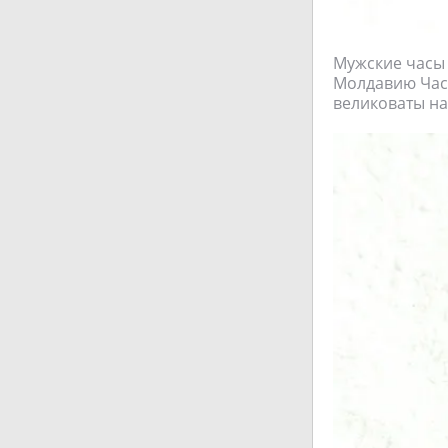
Мужские часы 
Молдавию Часы
великоваты на 