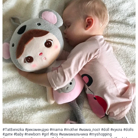
#TatBerezka #рекомендую #mama #mother #мама_пост #doll #кукла #dolls
#дети #baby #newborn #girl #boy #мамамальчика #myshopping