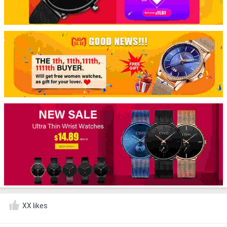
XX likes