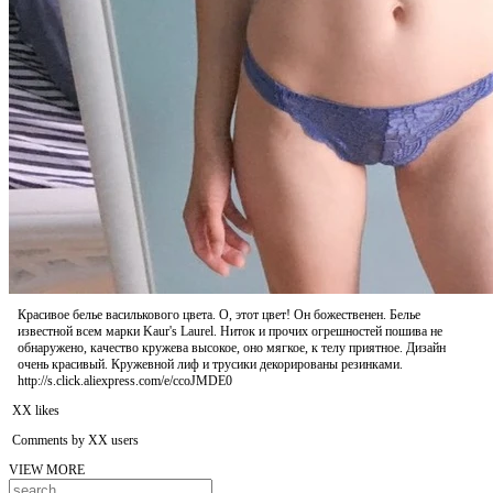
Красивое белье василькового цвета. О, этот цвет! Он божественен. Белье
известной всем марки Kaur's Laurel. Ниток и прочих огрешностей пошива не
обнаружено, качество кружева высокое, оно мягкое, к телу приятное. Дизайн
очень красивый. Кружевной лиф и трусики декорированы резинками.
http://s.click.aliexpress.com/e/ccoJMDE0
XX likes
Comments by XX users
VIEW MORE