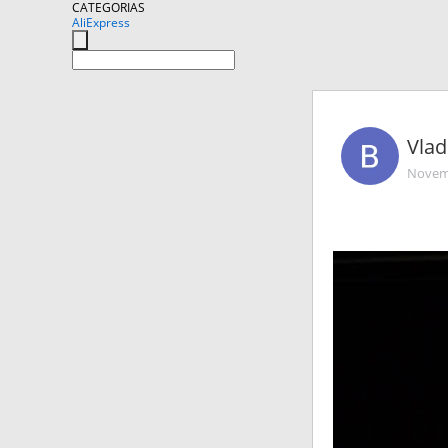
CATEGORIAS
AliExpress
Vlad
Novemb