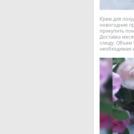
Крем для похуд
новогодние пр
прикупить пом
Доставка меся
слюду. Объем 
необходимая и