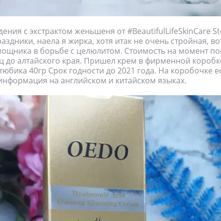
ения с экстрактом женьшеня от #BeautifulLifeSkinCare St
аздники, наела я жирка, хотя итак не очень стройная, в
ощника в борьбе с целюлитом. Стоимость на момент по
ц до алтайского края. Пришел крем в фирменной коробк
тюбика 40гр Срок годности до 2021 года. На коробочке е
нформация на английском и китайском языках.