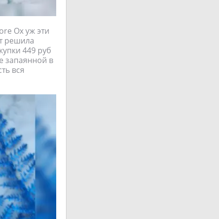
ore Ох уж эти
от решила
купки 449 руб
е запаянной в
сть вся