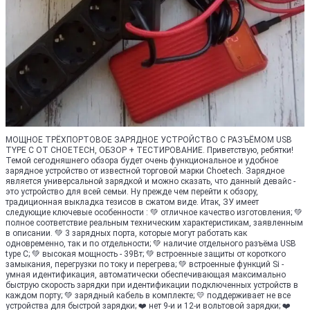
МОЩНОЕ ТРЁХПОРТОВОЕ ЗАРЯДНОЕ УСТРОЙСТВО С РАЗЪЁМОМ USB
TYPE C ОТ CHOETECH, ОБЗОР + ТЕСТИРОВАНИЕ. Приветствую, ребятки!
Темой сегодняшнего обзора будет очень функциональное и удобное
зарядное устройство от известной торговой марки Choetech. Зарядное
является универсальной зарядкой и можно сказать, что данный девайс -
это устройство для всей семьи. Ну прежде чем перейти к обзору,
традиционная выкладка тезисов в сжатом виде. Итак, ЗУ имеет
следующие ключевые особенности : 💚 отличное качество изготовления; 💚
полное соответствие реальным техническим характеристикам, заявленным
в описании. 💚 3 зарядных порта, которые могут работать как
одновременно, так и по отдельности; 💚 наличие отдельного разъёма USB
type C; 💚 высокая мощность - 39Вт; 💚 встроенные защиты от короткого
замыкания, перегрузки по току и перегрева; 💚 встроенные функций Si -
умная идентификация, автоматически обеспечивающая максимально
быструю скорость зарядки при идентификации подключенных устройств в
каждом порту; 💚 зарядный кабель в комплекте; 💛 поддерживает не все
устройства для быстрой зарядки; ❤️ нет 9-и и 12-и вольтовой зарядки; ❤️