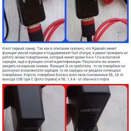
И вот первый замер. Так как в описании сказано, что #девайс имеет
функции умной зарядки и поддерживает fast charger, я решил проверить их
работу своим повербанком, который имеет кроме 9-и и 12-и вольтовой
зарядки, ещё и функцию smart-идентификации. Результаты вы можете
увидеть на верхнем снимке. Функция Si не сработала : то ли повербанк не
распознал возможности зарядки, то ли зарядка не увидела потенциал
повербанка. Короче, повербанк Baseus взял свои положенные 5В, 2А от
выхода USB type C (фото справа) и 5В, 1,4 А - от обычного порта.