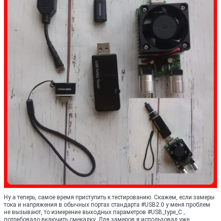
Ну а теперь, самое время приступить к тестированию. Скажем, если замеры
тока и напряжения в обычных портах стандарта #USB2.0 у меня проблем
не вызывают, то измерение выходных параметров #USB_type_C ,
потребовало включить смекалку. Для замеров я использовал уже