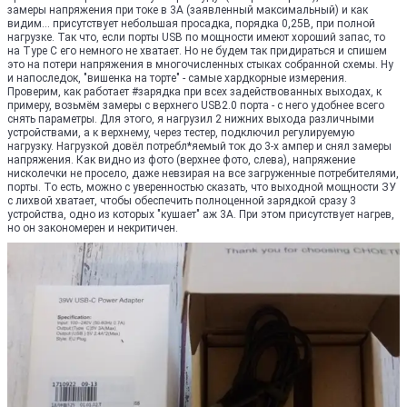
замеры напряжения при токе в 3А (заявленный максимальный) и как
видим... присутствует небольшая просадка, порядка 0,25В, при полной
нагрузке. Так что, если порты USB по мощности имеют хороший запас, то
на Type C его немного не хватает. Но не будем так придираться и спишем
это на потери напряжения в многочисленных стыках собранной схемы. Ну
и напоследок, "вишенка на торте" - самые хардкорные измерения.
Проверим, как работает #зарядка при всех задействованных выходах, к
примеру, возьмём замеры с верхнего USB2.0 порта - с него удобнее всего
снять параметры. Для этого, я нагрузил 2 нижних выхода различными
устройствами, а к верхнему, через тестер, подключил регулируемую
нагрузку. Нагрузкой довёл потребл*яемый ток до 3-х ампер и снял замеры
напряжения. Как видно из фото (верхнее фото, слева), напряжение
нисколечки не просело, даже невзирая на все загруженные потребителями,
порты. То есть, можно с уверенностью сказать, что выходной мощности ЗУ
с лихвой хватает, чтобы обеспечить полноценной зарядкой сразу 3
устройства, одно из которых "кушает" аж 3А. При этом присутствует нагрев,
но он закономерен и некритичен.