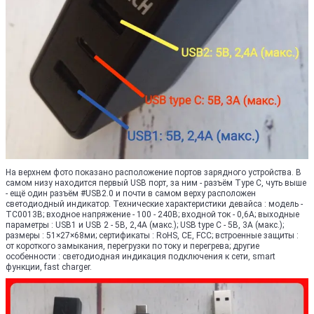
На верхнем фото показано расположение портов зарядного устройства. В
самом низу находится первый USB порт, за ним - разъём Type C, чуть выше
- ещё один разъём #USB2.0 и почти в самом верху расположен
светодиодный индикатор. Технические характеристики девайса : модель -
TC0013B; входное напряжение - 100 - 240В; входной ток - 0,6А; выходные
параметры : USB1 и USB 2 - 5В, 2,4А (макс.); USB type C - 5В, 3А (макс.);
размеры : 51×27×68ми; сертификаты : RoHS, CE, FCC; встроенные защиты :
от короткого замыкания, перегрузки по току и перегрева; другие
особенности : светодиодная индикация подключения к сети, smart
функции, fast charger.