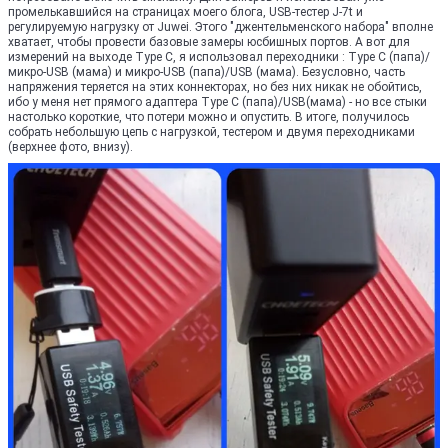
промелькавшийся на страницах моего блога, USB-тестер J-7t и
регулируемую нагрузку от Juwei. Этого "джентельменского набора" вполне
хватает, чтобы провести базовые замеры юсбишных портов. А вот для
измерений на выходе Type C, я использовал переходники : Type C (папа)/
микро-USB (мама) и микро-USB (папа)/USB (мама). Безусловно, часть
напряжения теряется на этих коннекторах, но без них никак не обойтись,
ибо у меня нет прямого адаптера Type C (папа)/USB(мама) - но все стыки
настолько короткие, что потери можно и опустить. В итоге, получилось
собрать небольшую цепь с нагрузкой, тестером и двумя переходниками
(верхнее фото, внизу).