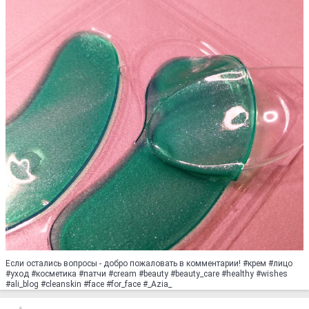
Если остались вопросы - добро пожаловать в комментарии! #крем #лицо
#уход #косметика #патчи #cream #beauty #beauty_care #healthy #wishеs
#ali_blog #cleanskin #face #for_face #_Azia_