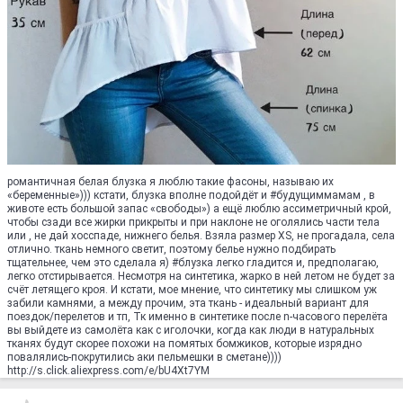
романтичная белая блузка я люблю такие фасоны, называю их
«беременные»))) кстати, блузка вполне подойдёт и #будущиммамам , в
животе есть большой запас «свободы») а ещё люблю ассиметричный крой,
чтобы сзади все жирки прикрыты и при наклоне не оголялись части тела
или , не дай хосспаде, нижнего белья. Взяла размер XS, не прогадала, села
отлично. ткань немного светит, поэтому белье нужно подбирать
тщательнее, чем это сделала я) #блузка легко гладится и, предполагаю,
легко отстирывается. Несмотря на синтетика, жарко в ней летом не будет за
счёт летящего кроя. И кстати, мое мнение, что синтетику мы слишком уж
забили камнями, а между прочим, эта ткань - идеальный вариант для
поездок/перелетов и тп, Тк именно в синтетике после n-часового перелёта
вы выйдете из самолёта как с иголочки, когда как люди в натуральных
тканях будут скорее похожи на помятых бомжиков, которые изрядно
повалялись-покрутились аки пельмешки в сметане))))
http://s.click.aliexpress.com/e/bU4Xt7YM