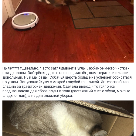
Пыле****т тщательно. Часто заглядывает в углы. Любимое место чистки -
под диваном. Заберётся , долго ползает, чихнёт , выматерится и вылазит
довольный. Ну и мы рады. Собачья шерсть больше не успевает собираться
по углам. Запускала Жужу с мокрой голубой тряпочкой. Интересно было
следить за траекторией движения. Сделала вывод, что тряпочка
предназначена для сбора воды с пола (растаявший снег с обуви, мокрые
следы от лап), а не для влажной уборки.