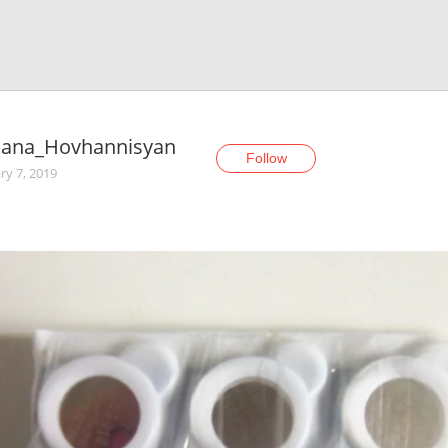
iana_Hovhannisyan
Follow
ry 7, 2019