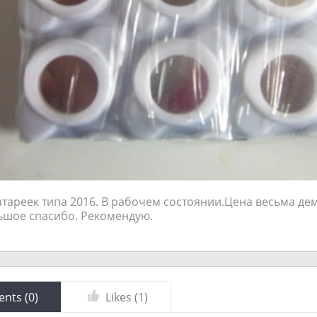
атареек типа 2016. В рабочем состоянии.Цена весьма де
ьшое спасибо. Рекомендую.
nts (
0
)
Likes (
1
)