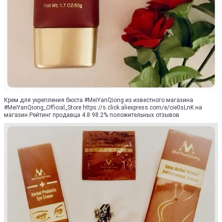
Крем для укрепления бюста #MeiYanQiong из известного магазина
#MeiYanQiong_Official_Store https://s.click.aliexpress.com/e/cie0sLnK на
магазин Рейтинг продавца 4.8 98.2% положительных отзывов