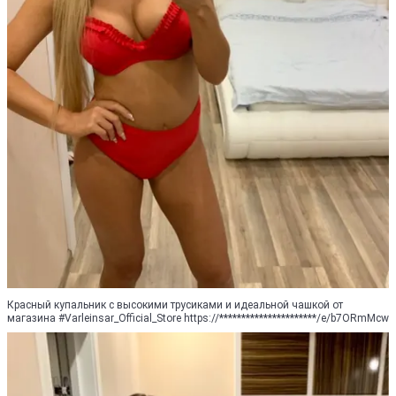
Красный купальник с высокими трусиками и идеальной чашкой от
магазина #Varleinsar_Official_Store https://**********************/e/b7ORmMcw