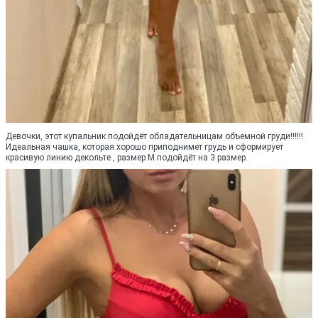
Девочки, этот купальник подойдёт обладательницам объемной груди‼️‼️‼️
Идеальная чашка, которая хорошо приподнимет грудь и сформирует
красивую линию декольте , размер М подойдёт на 3 размер.