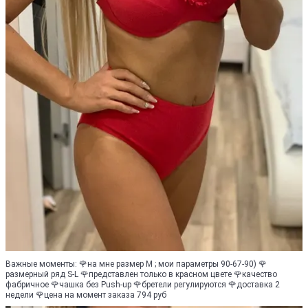
Важные моменты: 🌹на мне размер М ; мои параметры 90-67-90) 🌹
размерный ряд S-L 🌹представлен только в красном цвете 🌹качество
фабричное 🌹чашка без Push-up 🌹бретели регулируются 🌹доставка 2
недели 🌹цена на момент заказа 794 руб