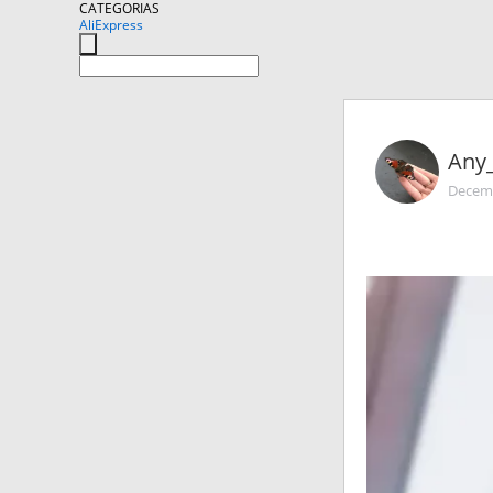
CATEGORIAS
AliExpress
Any
Decemb