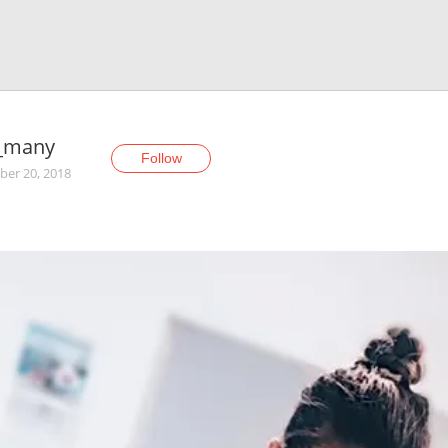
_many
Follow
er 20, 2018