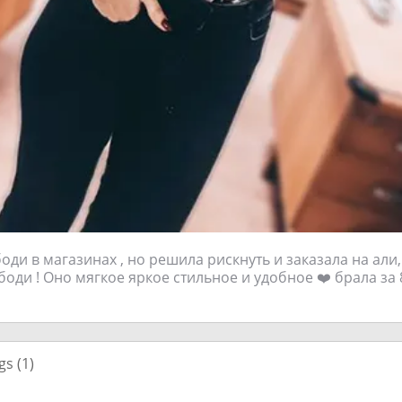
оди в магазинах , но решила рискнуть и заказала на али,
оди ! Оно мягкое яркое стильное и удобное ❤️ брала за 
gs (
1
)