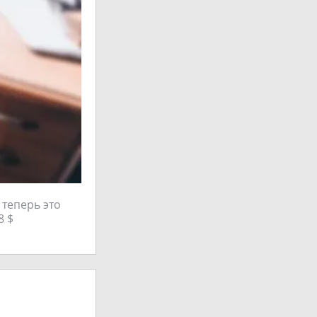
 теперь это
8 $