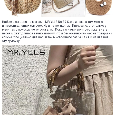
Набрела сегодня на магазин MR.YLLS No.39 Store и нашла там много
интересных летних сумочек. Ну и не только там. Интересно, это только у
меня так с поиском чего-то на али... Когда я начинаю что-то искать - эта
песня может длиться вечно, потому что я бесконечно кликаю на товары из
списка "специально для вас" и так много-много раз :-) Так я и нашла вот
эту сумочку: