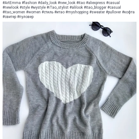
#ArtEmma #fashion #daily_look #new_look #itao #aliexpress #casual
#newlook #style #муstylе #iTao_stylist #alilook #itao_blogger #cаsuаl
#itao_women #women #стиль #итао #myshopping #sweater #pullover #кофта
#свитер #пуловер