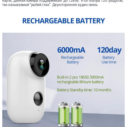
карты, данная камера поддерживает до 128GB. Угол обзора 120 градусов,
так называемый "рыбий глаз". Двухсторонняя аудио связь