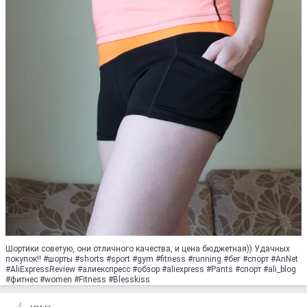
Шортики советую, они отличного качества, и цена бюджетная)) Удачных
покупок!! #шорты #shorts #sport #gym #fitness #running #бег #спорт #AnNet
#АliExpressReview #алиекспресс #обзор #aliexpress #Pants #спорт #ali_blog
#фитнес #women #Fitness #Blesskiss