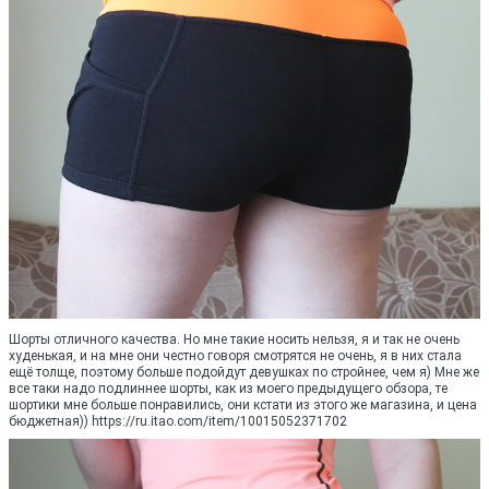
Шорты отличного качества. Но мне такие носить нельзя, я и так не очень
худенькая, и на мне они честно говоря смотрятся не очень, я в них стала
ещё толще, поэтому больше подойдут девушках по стройнее, чем я) Мне же
все таки надо подлиннее шорты, как из моего предыдущего обзора, те
шортики мне больше понравились, они кстати из этого же магазина, и цена
бюджетная)) https://ru.itao.com/item/10015052371702