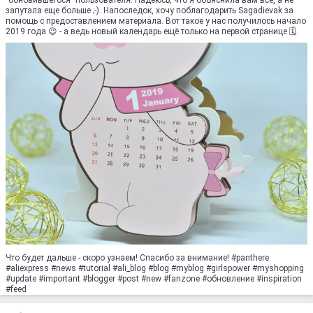
"обновившегося" пользователя. Надеюсь, что я объяснила вам все, а не
запутала еще больше ;-). Напоследок, хочу поблагодарить Sagadievak за
помощь с предоставлением материала. Вот такое у нас получилось начало
2019 года 😉 - а ведь новый календарь ещё только на первой странице 🗓.
Что будет дальше - скоро узнаем! Спасибо за внимание! #panthere
#aliexpress #news #tutorial #ali_blog #blog #myblog #girlspower #myshopping
#update #important #blogger #post #new #fanzone #обновление #inspiration
#feed