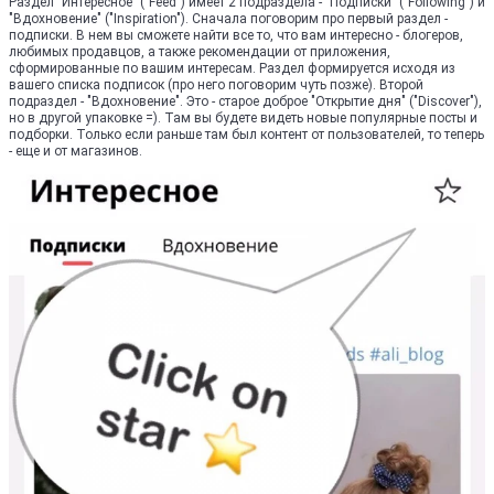
Раздел "Интересное" ("Feed") имеет 2 подраздела - "Подписки" ("Following") и
"Вдохновение" ("Inspiration"). Сначала поговорим про первый раздел -
подписки. В нем вы сможете найти все то, что вам интересно - блогеров,
любимых продавцов, а также рекомендации от приложения,
сформированные по вашим интересам. Раздел формируется исходя из
вашего списка подписок (про него поговорим чуть позже). Второй
подраздел - "Вдохновение". Это - старое доброе "Открытие дня" ("Discover"),
но в другой упаковке =). Там вы будете видеть новые популярные посты и
подборки. Только если раньше там был контент от пользователей, то теперь
- еще и от магазинов.