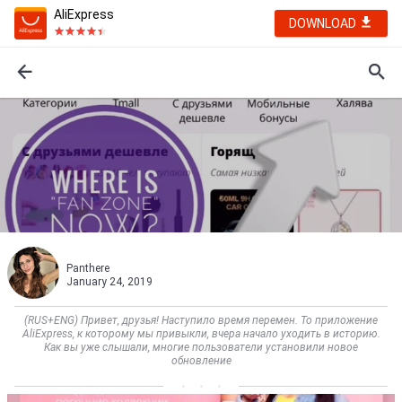
AliExpress
DOWNLOAD
Panthere
January 24, 2019
(RUS+ENG) Привет, друзья! Наступило время перемен. То приложение
AliExpress, к которому мы привыкли, вчера начало уходить в историю.
Как вы уже слышали, многие пользователи установили новое
обновление