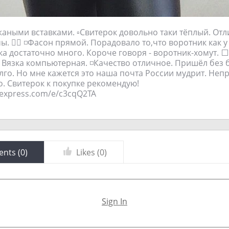
жаными вставками. ▫️Свитерок довольно таки тёплый. От
. 👍🏻 ◽️Фасон прямой. Порадовало то,что воротник как у
ка достаточно много. Короче говоря - воротник-хомут. ⬜
. Вязка компьютерная. ◽️Качество отличное. Пришёл без б
лго. Но мне кажется это наша почта России мудрит. Неп
о. Свитерок к покупке рекомендую!
aliexpress.com/e/c3cqQ2TA
nts (
0
)
Likes (
0
)
Sign In