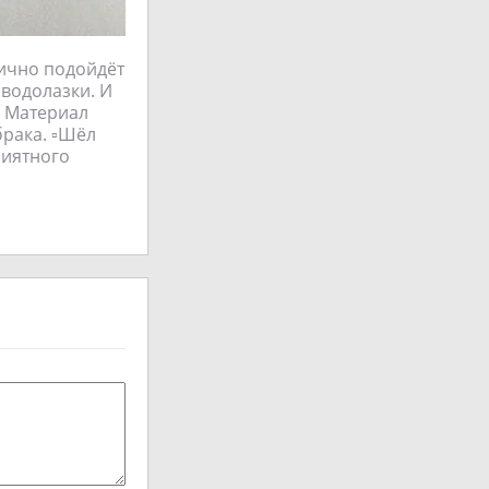
лично подойдёт
 водолазки. И
️ Материал
рака. ▫️Шёл
риятного