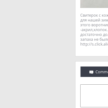
Свитерок с ко
для нашей зимы
этого воротни
-акрил,хлопок
достаточно до
запаха не был
http://s.click.
Comme