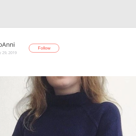
oАnni
Follow
y 29, 2019