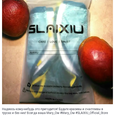
Надеюсь кому-нибудь это пригодится! Будьте красивы и счастливы в
трусах и без них! Всегда ваша Mary_Oм #Mary_Oм #SLAIXIU_Official_Store