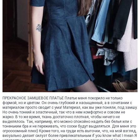
ПРЕКРАСНОЕ ЗАМШЕВОЕ ПЛАТЬЕ Платье меня покорило не только
формой, но и цветом. Он очень глубокий и насыщенный, а в сочетании с
материалом просто сводит с ума! Материал, как вы уже поняли, под замшу.
Но очень тонкий и эластичный, так что в нем комфортно и совсем не
жарко. В то же время, ткань достаточно плотная, чтобы ничего не
выделялось. Так, например, его можно спокойно надеть без белья или с
тоненьким бра и не переживать, что соски будут выделяться. Для меня это
огроооомный плюс) Кроме того, на груди есть выточки, что, на мой взгляд,
визуально делает силуэт более привлекательным if you know what I mean Я