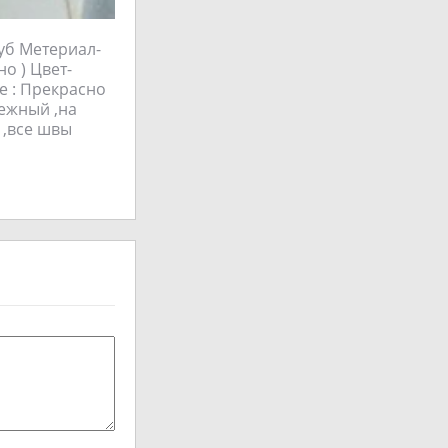
уб Метериал-
о ) Цвет-
е : Прекрасно
нежный ,на
 ,все швы