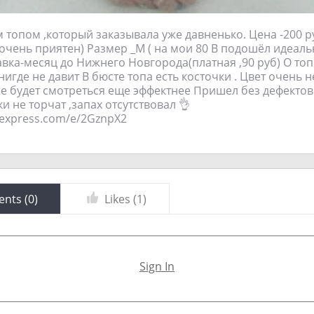
 топом ,который заказывала уже давненько. Цена -200 р
 очень приятен) Размер _М ( на мои 80 B подошёл идеальн
вка-месяц до Нижнего Новгорода(платная ,90 руб) О топ
нигде не давит В бюсте топа есть косточки . Цвет очень 
е будет смотреться еще эффектнее Пришел без дефектов
 не торчат ,запах отсутствовал 👌
aliexpress.com/e/2GznpX2
nts (
0
)
Likes (
1
)
Sign In