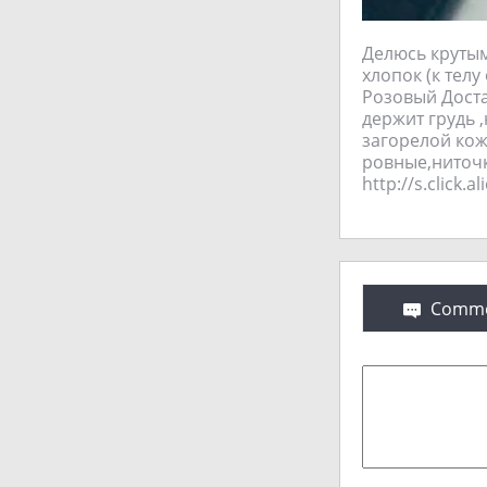
Делюсь крутым
хлопок (к телу
Розовый Доста
держит грудь ,
загорелой кож
ровные,ниточки
http://s.click.
Comme