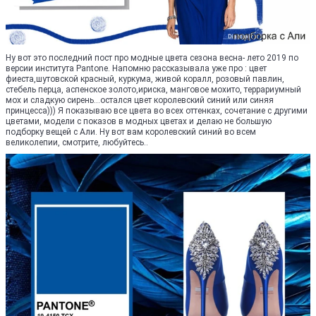
Ну вот это последний пост про модные цвета сезона весна- лето 2019 по
версии института Pantone. Напомню рассказывала уже про : цвет
фиеста,шутовской красный, куркума, живой коралл, розовый павлин,
стебель перца, аспенское золото,ириска, манговое мохито, террариумный
мох и сладкую сирень...остался цвет королевский синий или синяя
принцесса))) Я показываю все цвета во всех оттенках, сочетание с другими
цветами, модели с показов в модных цветах и делаю не большую
подборку вещей с Али. Ну вот вам королевский синий во всем
великолепии, смотрите, любуйтесь..