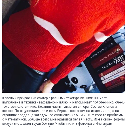
Красный-прекрасный свитер с разными текстурами. Нижняя часть
выполнена в технике «вафельной» вязки и напоминает полотенчико, очень
толстое полотенчико. Верхняя часть пушистая ангора. Состав хлопок и
шерсть. По ощущениям так и есть. Бирок с составом на изделии нет, а на
странице продавца загадочное соотношение 51 и 70%. У кого-то проблемы
с математикой. Больше всего мне нравится белая часть. Из-за своей формы
визуально делает грудь больше. Чтобы пилить фоточки в Инстаграм