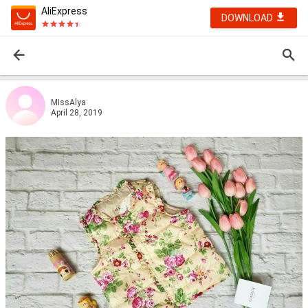
AliExpress
DOWNLOAD
MissAlyа
April 28, 2019