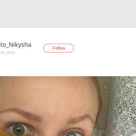
sto_Nikyshа
Follow
10, 2019