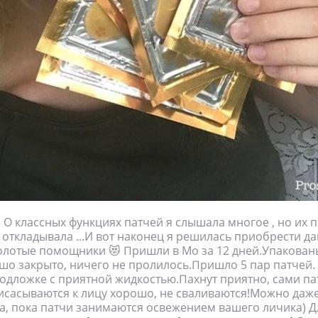
з О классных функциях патчей я слышала многое , но их п
 откладывала ...И вот наконец я решилась приобрести да
лотые помощники 😻 Пришли в Мо за 12 дней.Упакован
шо закрыто, ничего не пролилось.Пришло 5 пар патчей.
одложке с приятной жидкостью.Пахнут приятно, сами па
сасываются к лицу хорошо, не сваливаются!Можно даже
, пока патчи занимаются освежением вашего личика) Д