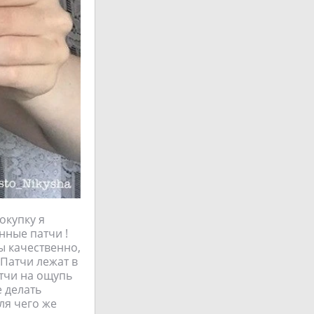
окупку я
нные патчи !
ы качественно,
 Патчи лежат в
тчи на ощупь
 делать
ля чего же