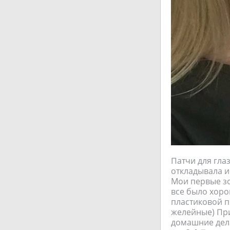
Патчи для гла
откладывала и
Мои первые зо
все было хоро
пластиковой п
желейные) При
домашние дела