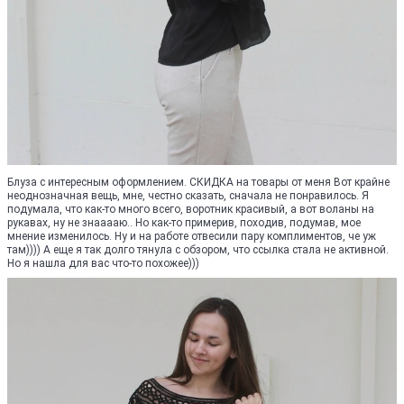
Блуза с интересным оформлением. СКИДКА на товары от меня Вот крайне
неоднозначная вещь, мне, честно сказать, сначала не понравилось. Я
подумала, что как-то много всего, воротник красивый, а вот воланы на
рукавах, ну не знааааю.. Но как-то примерив, походив, подумав, мое
мнение изменилось. Ну и на работе отвесили пару комплиментов, че уж
там)))) А еще я так долго тянула с обзором, что ссылка стала не активной.
Но я нашла для вас что-то похожее)))