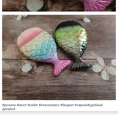
#русалка #хвост #набит #Алиэкспресс #бюджет #черный#удобный
дизайн#