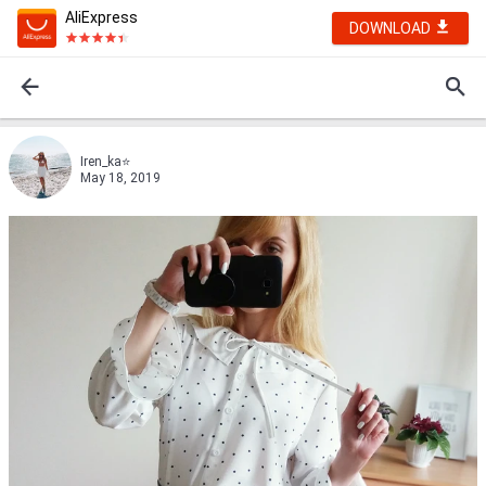
AliExpress
DOWNLOAD
Iren_ka⭐
May 18, 2019