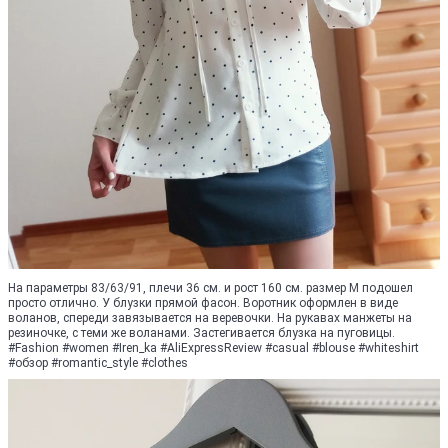
На параметры 83/63/91, плечи 36 см. и рост 160 см. размер М подошел
просто отлично. У блузки прямой фасон. Воротник оформлен в виде
воланов, спереди завязывается на веревочки. На рукавах манжеты на
резиночке, с теми же воланами. Застегивается блузка на пуговицы.
#Fashion #women #Iren_ka #AliExpressReview #casual #blouse #whiteshirt
#обзор #romantic_style #clothes