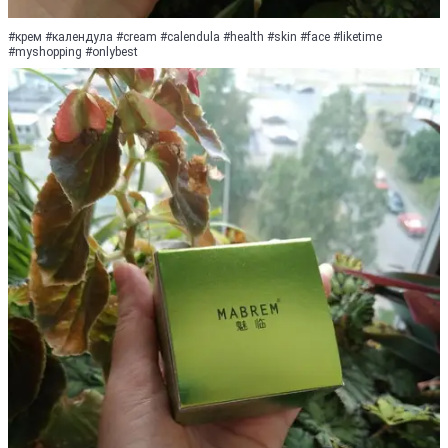
#крем #календула #cream #calendula #health #skin #face #liketime
#myshopping #оnlybest