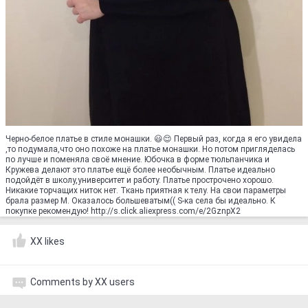
Черно-белое платье в стиле монашки. 😃😌 Первый раз, когда я его увидела
,то подумала,что оно похоже на платье монашки. Но потом пригляделась
по лучше и поменяла своё мнение. Юбочка в форме тюльпанчика и
Кружева делают это платье ещё более необычным. Платье идеально
подойдёт в школу,университет и работу. Платье прострочено хорошо.
Никакие торчащих ниток нет. Ткань приятная к телу. На свои параметры
брала размер М. Оказалось большеватым(( S-ка села бы идеально. К
покупке рекомендую! http://s.click.aliexpress.com/e/2GznpX2
XX likes
Comments by XX users