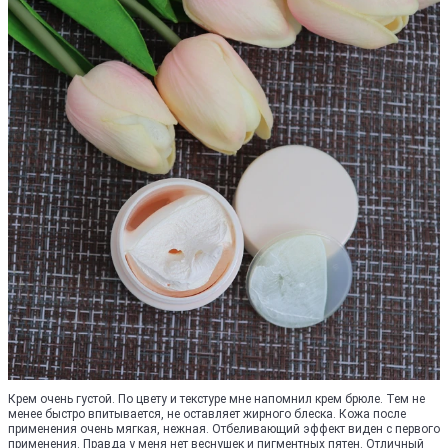
Крем очень густой. По цвету и текстуре мне напомнил крем брюле. Тем не
менее быстро впитывается, не оставляет жирного блеска. Кожа после
применения очень мягкая, нежная. Отбеливающий эффект виден с первого
применения. Правда у меня нет веснушек и пигментных пятен. Отличный