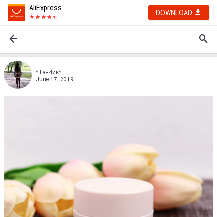
AliExpress
DOWNLOAD
*Тан4ик*
June 17, 2019