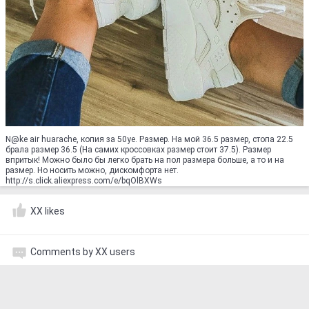
N@ke air huarache, копия за 50уе. Размер. На мой 36.5 размер, стопа 22.5
брала размер 36.5 (На самих кроссовках размер стоит 37.5). Размер
впритык! Можно было бы легко брать на пол размера больше, а то и на
размер. Но носить можно, дискомфорта нет.
http://s.click.aliexpress.com/e/bqOlBXWs
XX likes
Comments by XX users