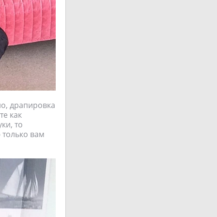
но, драпировка
те как
ки, то
ю только вам