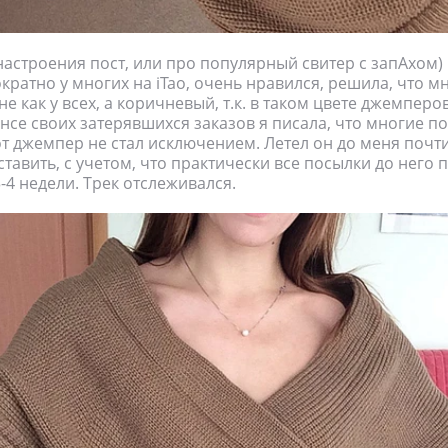
астроения пост, или про популярный свитер с запАхом)
кратно у многих на iTao, очень нравился, решила, что м
е как у всех, а коричневый, т.к. в таком цвете джемперо
онсе своих затерявшихся заказов я писала, что многие п
тот джемпер не стал исключением. Летел он до меня почти
тавить, с учетом, что практически все посылки до него 
-4 недели. Трек отслеживался.