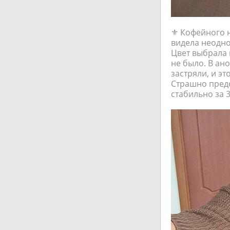
⚜ Кофейного н
видела неодно
Цвет выбрала н
не было. В ан
застряли, и э
Страшно предс
стабильно за 3