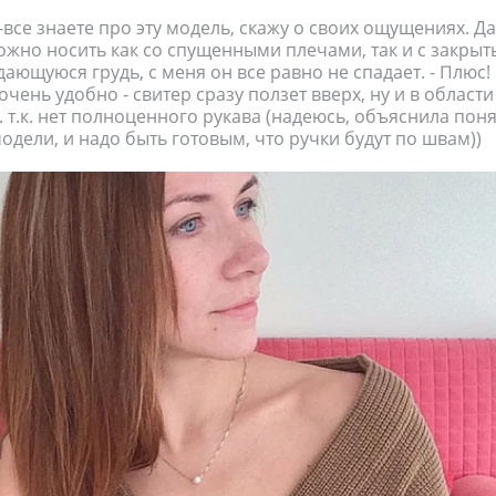
е-все знаете про эту модель, скажу о своих ощущениях. Д
ожно носить как со спущенными плечами, так и с закры
ающуюся грудь, с меня он все равно не спадает. - Плюс!
чень удобно - свитер сразу ползет вверх, ну и в област
 т.к. нет полноценного рукава (надеюсь, объяснила поня
одели, и надо быть готовым, что ручки будут по швам))