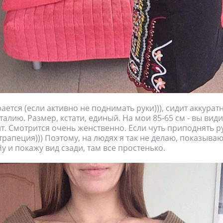
ается (если активно не поднимать руки))), сидит аккурат
алию. Размер, кстати, единый. На мои 85-65 см - вы види
т. Смотрится очень женственно. Если чуть приподнять ру
трапеция))) Поэтому, на людях я так не делаю, показыва
 Ну и покажу вид сзади, там все простенько.