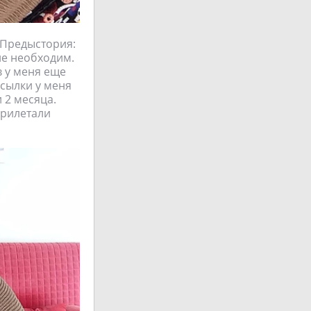
 Предыстория:
не необходим.
в у меня еще
осылки у меня
 2 месяца.
прилетали