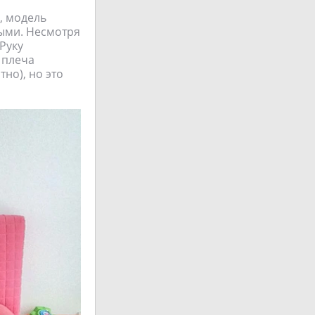
а, модель
тыми. Несмотря
 Руку
и плеча
тно), но это