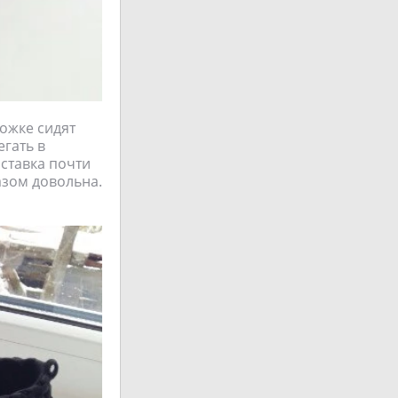
ожке сидят
егать в
оставка почти
азом довольна.