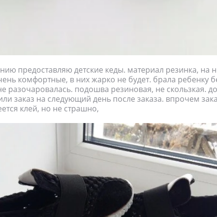
ию предоставляю детские кеды. материал резинка, на н
чень комфортные, в них жарко не будет. брала ребенку б
 не разочаровалась. подошва резиновая, не скользкая. д
или заказ на следующий день после заказа. впрочем зак
ется клей, но не страшно,