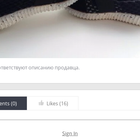
тветствуют описанию продавца.
nts (
0
)
Likes (
16
)
Sign In