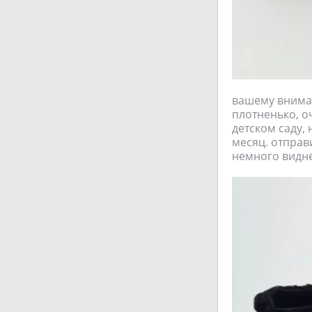
вашему вниман
плотненько, о
детском саду,
месяц. отправ
немного видне