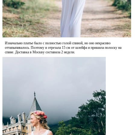
Изначально платье было с полностью голой спиной, но оно некрасиво
оттапыпивалось. Поэтому я отрезала 15 см от шлейфа и пришила полоску на
спине. Доставка в Москву составила 2 недели.